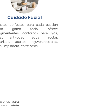
Cuidado Facial
uctos perfectos para cada ocasión
stra gama facial ofrece
igmentantes, contornos para ojos,
mas anti-edad, agua micelar,
arillas, aceites rejuvenecedores,
 limpiadora, entre otros.
s
ciones para
como jabón