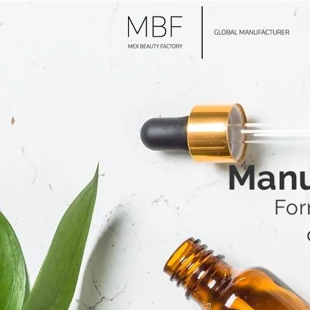
Manu
For