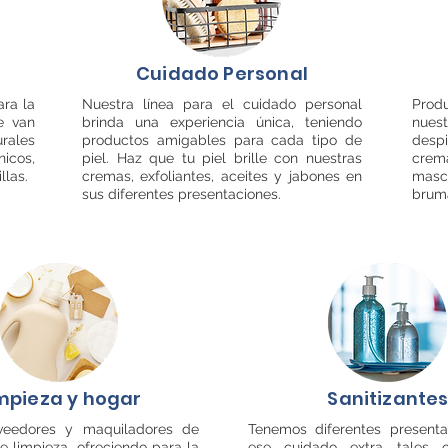
Cuidado Personal
ra la
Nuestra línea para el cuidado personal
Prod
e van
brinda una experiencia única, teniendo
nue
rales
productos amigables para cada tipo de
desp
cos,
piel. Haz que tu piel brille con nuestras
cre
llas.
cremas, exfoliantes, aceites y jabones en
masc
sus diferentes presentaciones.
bruma
mpieza y hogar
Sanitizante
eedores y maquiladores de
Tenemos diferentes presenta
e limpieza, ofreciendo para la
ese cuidado extra tales 