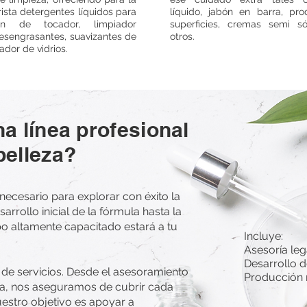
ista detergentes líquidos para
líquido, jabón en barra, pr
ón de tocador, limpiador
superficies, cremas semi só
desengrasantes, suavizantes de
otros.
ador de vidrios.
a línea profesional
belleza?
necesario para explorar con éxito la
sarrollo inicial de la fórmula hasta la
po altamente capacitado estará a tu
Incluye:
Asesoría leg
Desarrollo 
e servicios. Desde el asesoramiento
Producción 
tica, nos aseguramos de cubrir cada
uestro objetivo es apoyar a