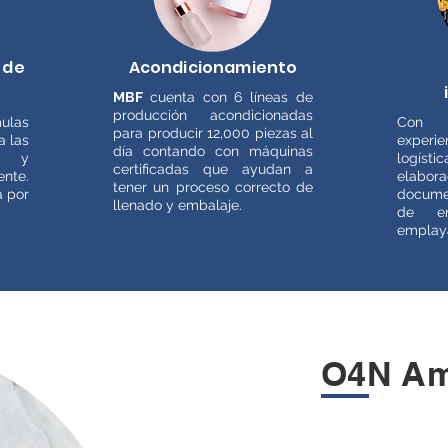
 de
Acondicionamiento
MBF
cuenta con 6 líneas de
producción acondicionadas
las
Con 
para producir 12,000 piezas al
a las
experie
día contando con máquinas
s y
logíst
certificadas que ayudan a
ente.
ela
tener un proceso correcto de
a por
docume
llenado y embalaje.
de en
emplay
O4N Am