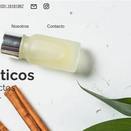
(55) 18181967
Nosotros
Contacto
ticos
ctos
r