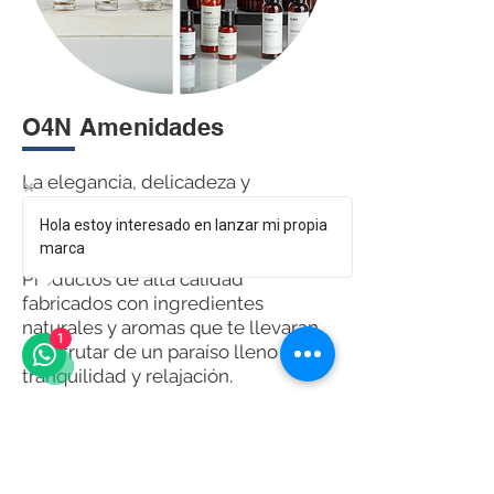
O4N Amenidades
La elegancia, delicadeza y
naturalidad son las principales
Hola estoy interesado en lanzar mi propia
cualidades que forman parte de
marca
nuestra línea de amenidades.
Productos de alta calidad
fabricados con ingredientes
naturales y aromas que te llevaran
1
a disfrutar de un paraíso lleno de
tranquilidad y relajación.
Natural Luxury, Clean Ambar y
Luxury Classic
garantizan una
experiencia agradable para todos